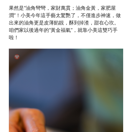
果然是“油角彎彎，家財萬貫；油角金黃，家肥屋
潤”！小美今年這手藝太驚艷了，不僅進步神速，做
出來的油角更是皮薄餡靚，酥到掉渣，甜在心坎。
咱們家以後過年的“黃金福氣”，就靠小美這雙巧手
啦！