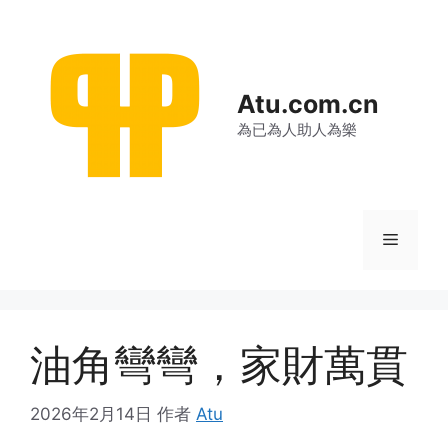
跳
至
内
容
Atu.com.cn
為已為人助人為樂
菜
单
油角彎彎，家財萬貫
2026年2月14日
作者
Atu