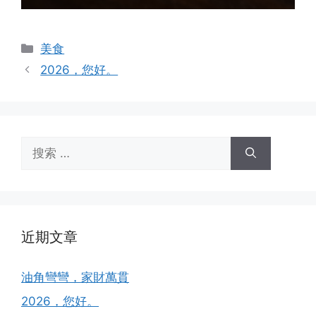
分
美食
类
2026，您好。
搜
索：
近期文章
油角彎彎，家財萬貫
2026，您好。