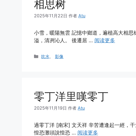
相思树
2025年11月22日
作者
Atu
小雪，暖陽無雲 記憶中鄉道，遍植高大相思
溢，清冽沁人。 後遷居 …
阅读更多
分
吹水
、
影像
类
零丁洋里嘆零丁
2025年11月19日
作者
Atu
過零丁洋 [南宋] 文天祥 辛苦遭逢起一經
惶恐灘頭說惶恐 …
阅读更多