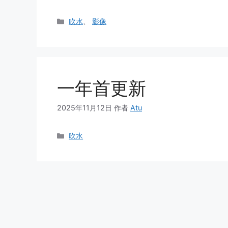
分
吹水
、
影像
类
一年首更新
2025年11月12日
作者
Atu
分
吹水
类