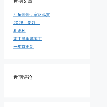
近期文章
油角彎彎，家財萬貫
2026，您好。
相思树
零丁洋里嘆零丁
一年首更新
近期评论