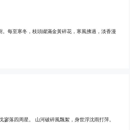
樹。每至寒冬，枝頭綴滿金黃碎花，寒風拂過，淡香漫
，干戈寥落四周星。 山河破碎風飄絮，身世浮沈雨打萍。