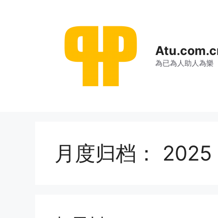
跳
至
内
容
Atu.com.c
為已為人助人為樂
月度归档：
2025