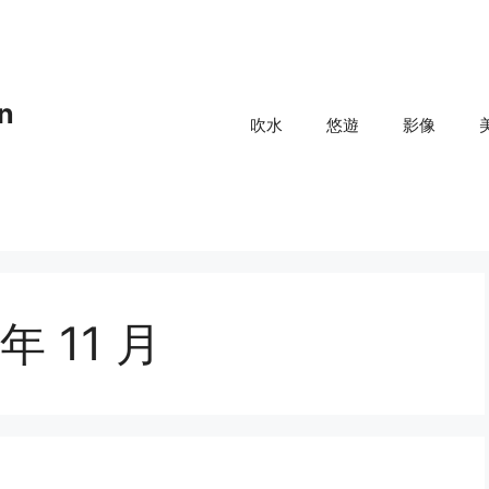
n
吹水
悠遊
影像
 年 11 月