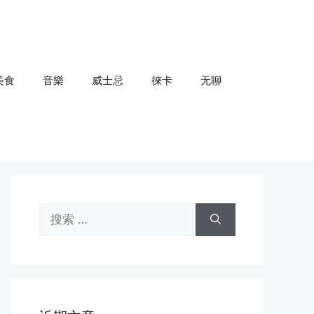
美食
音樂
威士忌
徠卡
无聊
搜
索：