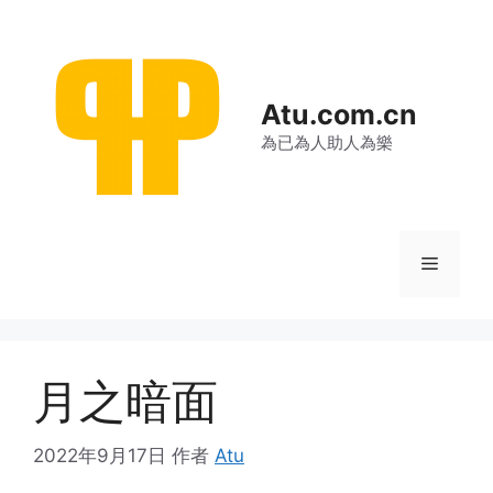
跳
至
内
容
Atu.com.cn
為已為人助人為樂
菜
单
月之暗面
2022年9月17日
作者
Atu