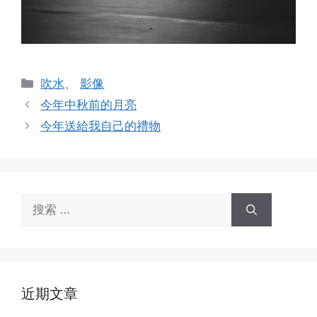
分
吹水
、
影像
类
今年中秋前的月亮
今年送給我自己的禮物
搜
索：
近期文章