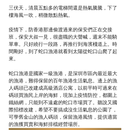
三伏天，清晨五點多的電梯間還是熱氣騰騰，下了
樓海風一吹，稍微散點熱氣。
疫情下，防香港那邊偷渡過來的保安們正在交接
班，保安大叔一見，很盡職的大聲喊，週末不能騎
單車。只好繞行一段路，再推行到海濱棧道上。時
間剛好，到了蛇口漁港就看到太陽從蛇口山爬了起
來。
蛇口漁港是國家一級漁港，是深圳市區內最近最大
的漁港，難得保留的百年漁港生活氣息。邊上的漁
人碼頭已改建成高級酒店公寓，以前平時可過來在
碼頭買漁民上岸的海鮮，現加上疫情防控，都圍上
鐵絲網，只能到不遠處的蛇口市場買了。聽說又國
際招標改建，希望不要搞成沒生活氣息的公園了，
可學舊金山的漁人碼頭，保留漁港風情，提供適當
的漁獲買賣和海鮮排檔經營場所。