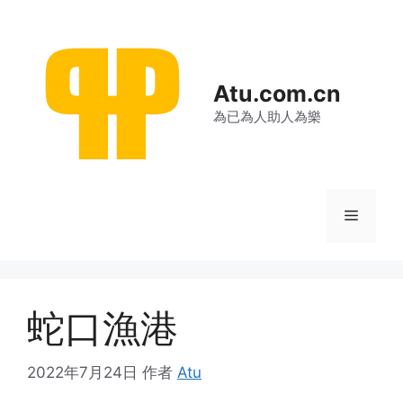
跳
至
内
容
Atu.com.cn
為已為人助人為樂
菜
单
蛇口漁港
2022年7月24日
作者
Atu