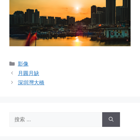
分
影像
类
月圓月缺
深圳灣大橋
搜
索：