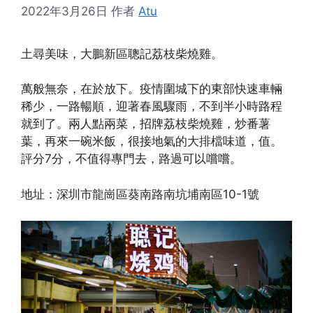
2022年3月26日
作者
Atu
土尋美味，大鵬新區聰記荔枝柴燒雞。
萬般無奈，在於放下。疫情圍城下的東部快速車輛
稀少，一路暢順，迎著春風驟雨，不到半小時路程
就到了。兩人點兩菜，招牌荔枝柴燒雞，炒番薯
葉，再來一碗米飯，很接地氣的大排檔味道，值。
評分7分，不值得專門去，路過可以嚐嚐。
地址：深圳市龍崗區葵南路南坑埔南區10-1號