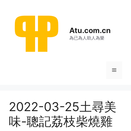
跳
至
内
容
Atu.com.cn
為已為人助人為樂
菜
单
2022-03-25土尋美
味-聰記荔枝柴燒雞