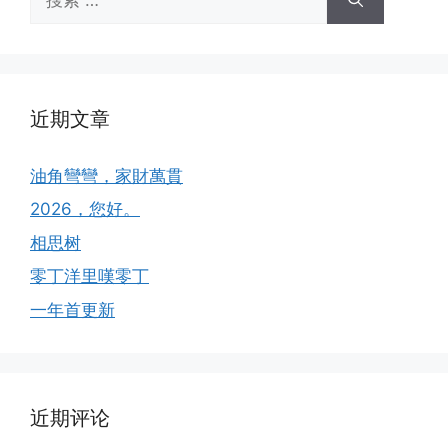
索：
近期文章
油角彎彎，家財萬貫
2026，您好。
相思树
零丁洋里嘆零丁
一年首更新
近期评论