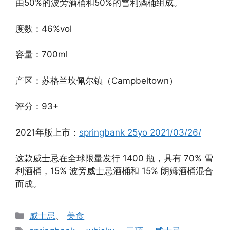
由50%的波旁酒桶和50%的雪利酒桶组成。
度数：46%vol
容量：700ml
产区：苏格兰坎佩尔镇（Campbeltown）
评分：93+
2021年版上市：
springbank 25yo 2021/03/26/
这款威士忌在全球限量发行 1400 瓶，具有 70% 雪
利酒桶，15% 波旁威士忌酒桶和 15% 朗姆酒桶混合
而成。
分
威士忌
、
美食
类
标