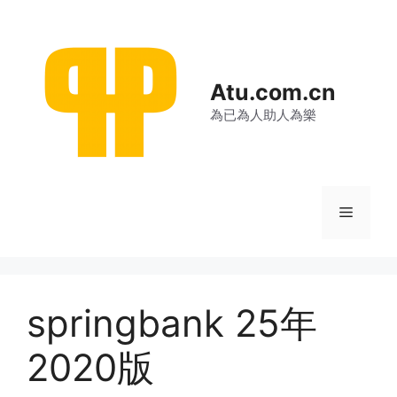
跳
至
内
容
Atu.com.cn
為已為人助人為樂
菜
单
springbank 25年
2020版