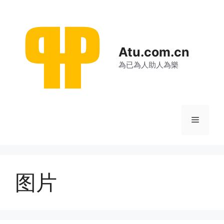
跳
至
内
容
Atu.com.cn
為已為人助人為樂
菜
单
图片