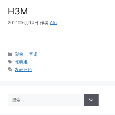
H3M
2021年6月14日
作者
Atu
分
影像
、
音樂
类
标
陈奕迅
签
发表评论
搜
索：